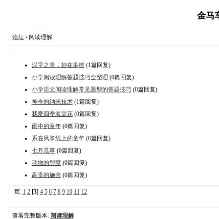
金马车教
论坛
› 阅读理解
汉字之美，妙在多维
(1篇回复)
小学阅读理解答题技巧全整理
(0篇回复)
小学语文阅读理解常见题型的答题技巧
(0篇回复)
神奇的纳米技术
(1篇回复)
我爱四季海棠花
(0篇回复)
雨中的童年
(0篇回复)
系在风筝线上的童年
(0篇回复)
七月瓜事
(0篇回复)
动物的智慧
(0篇回复)
高贵的施舍
(0篇回复)
页:
1
2
[3]
4
5
6
7
8
9
10
11
12
查看完整版本:
阅读理解