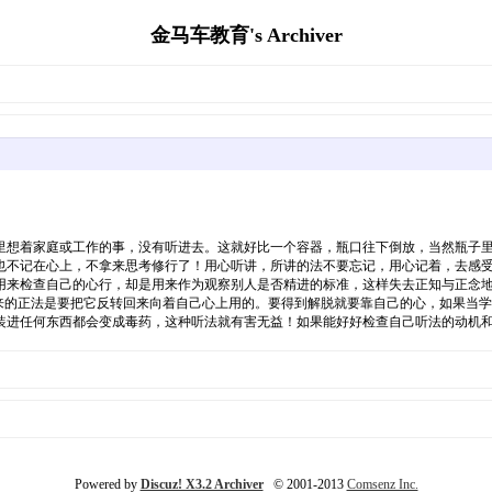
金马车教育's Archiver
里想着家庭或工作的事，没有听进去。这就好比一个容器，瓶口往下倒放，当然瓶子
也不记在心上，不拿来思考修行了！用心听讲，所讲的法不要忘记，用心记着，去感
用来检查自己的心行，却是用来作为观察别人是否精进的标准，这样失去正知与正念
听来的正法是要把它反转回来向着自己心上用的。要得到解脱就要靠自己的心，如果当
装进任何东西都会变成毒药，这种听法就有害无益！如果能好好检查自己听法的动机
Powered by
Discuz! X3.2 Archiver
© 2001-2013
Comsenz Inc.