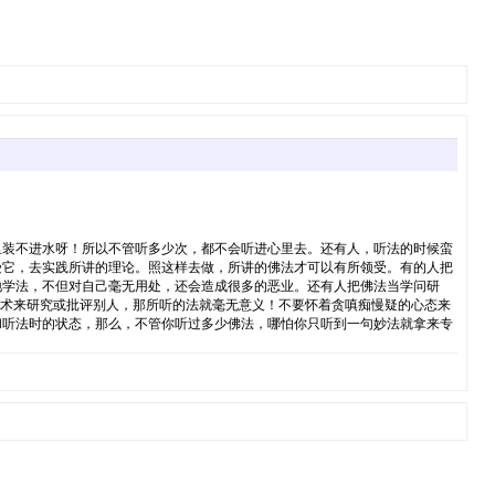
里装不进水呀！所以不管听多少次，都不会听进心里去。还有人，听法的时候蛮
受它，去实践所讲的理论。照这样去做，所讲的佛法才可以有所领受。有的人把
地学法，不但对自己毫无用处，还会造成很多的恶业。还有人把佛法当学问研
学术来研究或批评别人，那所听的法就毫无意义！不要怀着贪嗔痴慢疑的心态来
和听法时的状态，那么，不管你听过多少佛法，哪怕你只听到一句妙法就拿来专