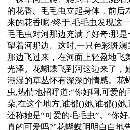
的花香。毛毛虫立起身体，前后
来的花香呢?终于,毛毛虫发现这
毛毛虫对河那边充满了好奇:那是
望着河那边。这时,一只色彩斑
那边飞过来，在河面上轻盈地飞
光泽。花蝴蝶飞到河这边来了，
潮湿的草丛怀有深深的情感。花
虫,热情地招呼道:“你好啊,可爱
朵,在这个地方,谁都()她,谁都(
还称她是“可爱的毛毛虫”。“你好
真的可爱吗?”花蝴蝶明明白白地告