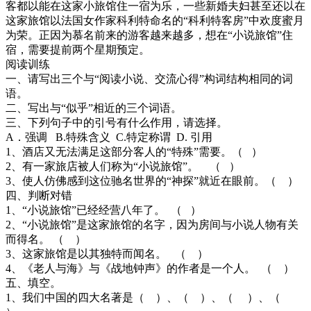
客都以能在这家小旅馆住一宿为乐，一些新婚夫妇甚至还以在
这家旅馆以法国女作家科利特命名的“科利特客房”中欢度蜜月
为荣。正因为慕名前来的游客越来越多，想在“小说旅馆”住
宿，需要提前两个星期预定。
阅读训练
一、请写出三个与“阅读小说、交流心得”构词结构相同的词
语。
二、写出与“似乎”相近的三个词语。
三、下列句子中的引号有什么作用，请选择。
A．强调 B.特殊含义 C.特定称谓 D. 引用
1、酒店又无法满足这部分客人的“特殊”需要。（ ）
2、有一家旅店被人们称为“小说旅馆”。 （ ）
3、使人仿佛感到这位驰名世界的“神探”就近在眼前。（ ）
四、判断对错
1、“小说旅馆”已经经营八年了。 （ ）
2、“小说旅馆”是这家旅馆的名字，因为房间与小说人物有关
而得名。 （ ）
3、这家旅馆是以其独特而闻名。 （ ）
4、《老人与海》与《战地钟声》的作者是一个人。 （ ）
五、填空。
1、我们中国的四大名著是（ ）、（ ）、（ ）、（