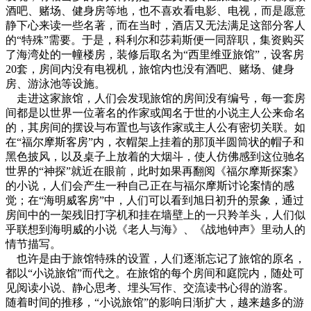
酒吧、赌场、健身房等地，也不喜欢看电影、电视，而是愿意
静下心来读一些名著，而在当时，酒店又无法满足这部分客人
的“特殊”需要。于是，科利尔和莎莉斯便一同辞职，集资购买
了海湾处的一幢楼房，装修后取名为“西里维亚旅馆”，设客房
20套，房间内没有电视机，旅馆内也没有酒吧、赌场、健身
房、游泳池等设施。
走进这家旅馆，人们会发现旅馆的房间没有编号，每一套房
间都是以世界一位著名的作家或闻名于世的小说主人公来命名
的，其房间的摆设与布置也与该作家或主人公有密切关联。如
在“福尔摩斯客房”内，衣帽架上挂着的那顶半圆筒状的帽子和
黑色披风，以及桌子上放着的大烟斗，使人仿佛感到这位驰名
世界的“神探”就近在眼前，此时如果再翻阅《福尔摩斯探案》
的小说，人们会产生一种自己正在与福尔摩斯讨论案情的感
觉；在“海明威客房”中，人们可以看到旭日初升的景象，通过
房间中的一架残旧打字机和挂在墙壁上的一只羚羊头，人们似
乎联想到海明威的小说《老人与海》、《战地钟声》里动人的
情节描写。
也许是由于旅馆特殊的设置，人们逐渐忘记了旅馆的原名，
都以“小说旅馆”而代之。在旅馆的每个房间和庭院内，随处可
见阅读小说、静心思考、埋头写作、交流读书心得的游客。
随着时间的推移，“小说旅馆”的影响日渐扩大，越来越多的游