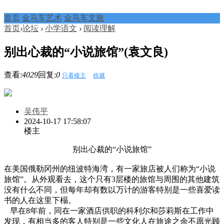
首页
金马车艺术
金马车文旅
首页
›
论坛
›
小学语文
›
阅读理解
别出心裁的“小说旅馆”(袁文良)
查看:
4029
回复:
0
只看楼主
收藏
吴伟平
2024-10-17 17:58:07
楼主
别出心裁的“小说旅馆”
在美国俄勒冈州的纽波特海湾，有一家旅店被人们称为“小说
旅馆”。从外观看去，这个只有3层楼的旅馆与周围的其他建筑
没有什么不同，但每年却有数以万计的游客特别是一些喜爱读
书的人在这里下榻。
早在8年前，同在一家酒店供职的科利尔和莎莉斯在工作中
发现，有相当多的客人特别是一些文化人在旅途之余不愿光顾