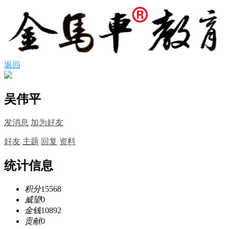
返回
吴伟平
发消息
加为好友
好友
主题
回复
资料
统计信息
积分
15568
威望
0
金钱
10892
贡献
0