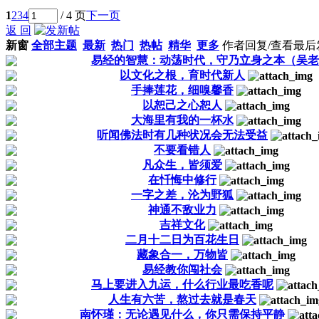
1
2
3
4
/ 4 页
下一页
返 回
新窗
全部主题
最新
热门
热帖
精华
更多
作者
回复/查看
最后
易经的智慧：动荡时代，守乃立身之本（吴老
以文化之根，育时代新人
手捧莲花，细嗅馨香
以恕己之心恕人
大海里有我的一杯水
听闻佛法时有几种状况会无法受益
不要看错人
凡众生，皆须爱
在忏悔中修行
一字之差，沦为野狐
神通不敌业力
吉祥文化
二月十二日为百花生日
藏象合一，万物皆
易经教你闯社会
马上要进入九运，什么行业最吃香呢
人生有六苦，熬过去就是春天
南怀瑾：无论遇见什么，你只需保持平静