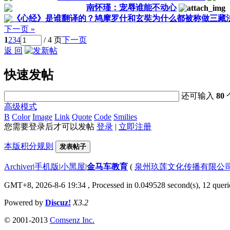
南怀瑾：宠辱谁能不动心
《心经》是谁翻译的？鸠摩罗什和玄奘为什么都被称做三藏
下一页 »
1
2
3
4
/ 4 页
下一页
返 回
快速发帖
还可输入
80
高级模式
B
Color
Image
Link
Quote
Code
Smilies
您需要登录后才可以发帖
登录
|
立即注册
本版积分规则
发表帖子
Archiver
|
手机版
|
小黑屋
|
金马车教育
(
泉州玖莲文化传播有限公司 闽I
GMT+8, 2026-8-6 19:34
, Processed in 0.049528 second(s), 12 querie
Powered by
Discuz!
X3.2
© 2001-2013
Comsenz Inc.