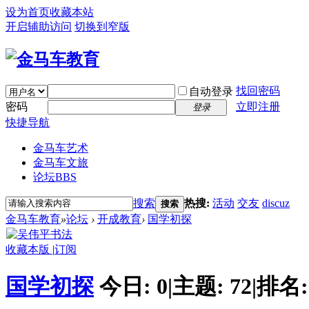
设为首页
收藏本站
开启辅助访问
切换到窄版
找回密码
自动登录
密码
立即注册
登录
快捷导航
金马车艺术
金马车文旅
论坛
BBS
搜索
热搜:
活动
交友
discuz
搜索
金马车教育
»
论坛
›
开成教育
›
国学初探
收藏本版
|
订阅
国学初探
今日:
0
|
主题:
72
|
排名