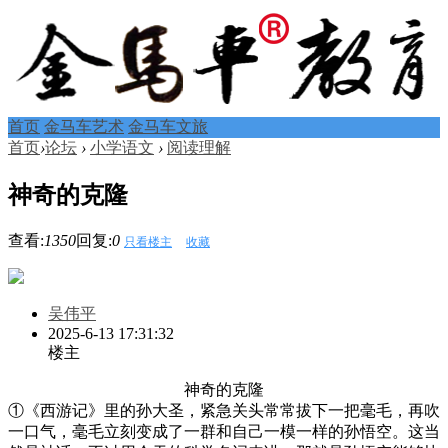
首页
金马车艺术
金马车文旅
首页
›
论坛
›
小学语文
›
阅读理解
神奇的克隆
查看:
1350
回复:
0
只看楼主
收藏
吴伟平
2025-6-13 17:31:32
楼主
神奇的克隆
①《西游记》里的孙大圣，紧急关头常常拔下一把毫毛，再吹
一口气，毫毛立刻变成了一群和自己一模一样的孙悟空。这当