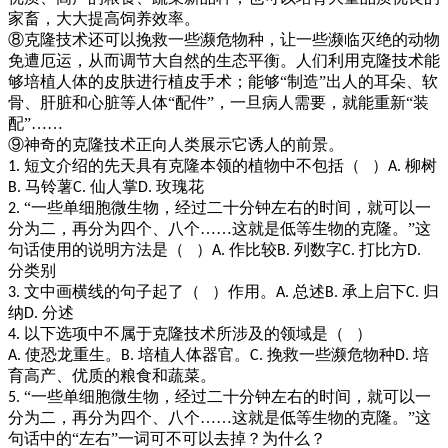
家畜，大大提高饲养效率。
⑧克隆技术还可以挽救一些濒危物种，让一些濒临灭绝的动物
免遭厄运，从而调节大自然的生态平衡。人们利用克隆技术能
够培植人体的皮肤进行植皮手术；能够“制造”出人的耳朵、软
骨、肝脏和心脏等人体“配件”，一旦病人需要，就能重新“装
配”……
⑨神奇的克隆技术正向人类展示它诱人的前景。
短文介绍的先天具有克隆本领的植物中不包括（
）
柳树
1
.
A.
马铃薯
仙人掌
玫瑰花
B.
C.
D.
“一些单细胞微生物，经过二十分钟左右的时间，就可以一
2
.
分为二，再分为四个、八个……这就是低等生物的克隆。”这
句话使用的说明方法是（
）
作比较
列数字
打比方
A.
B.
C.
D.
分类别
文中画横线的句子起了（
）作用。
总述
承上启下
归
3.
A.
B.
C.
纳
分述
D.
以下选项中不属于克隆技术所涉及的领域是（
）
4
.
使恐龙重生。
培植人体器官。
挽救一些濒危物种
培
A.
B.
C.
D.
育高产、优质的粮食和蔬菜。
“一些单细胞微生物，经过二十分钟左右的时间，就可以一
5
.
分为二，再分为四个、八个……这就是低等生物的克隆。”这
句话中的“左右”一词可不可以去掉？为什么？