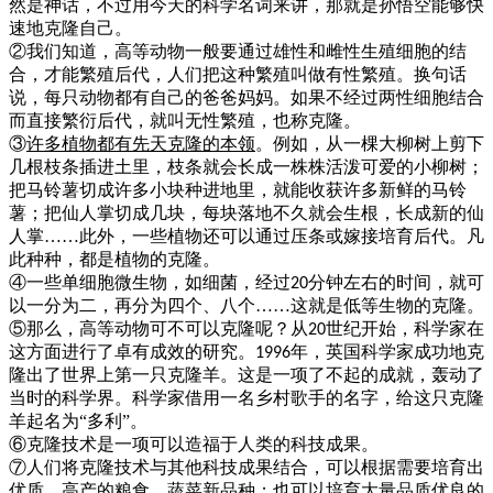
然是神话，不过用今天的科学名词来讲，那就是孙悟空能够快
速地克隆自己。
②我们知道，高等动物一般要通过雄性和雌性生殖细胞的结
合，才能繁殖后代，人们把这种繁殖叫做有性繁殖。换句话
说，每只动物都有自己的爸爸妈妈。如果不经过两性细胞结合
而直接繁衍后代，就叫无性繁殖，也称克隆。
③
许多植物都有先天克隆的本领
。例如，从一棵大柳树上剪下
几根枝条插进土里，枝条就会长成一株株活泼可爱的小柳树；
把马铃薯切成许多小块种进地里，就能收获许多新鲜的马铃
薯；把仙人掌切成几块，每块落地不久就会生根，长成新的仙
人掌
……此外，一些植物还可以通过压条或嫁接培育后代。凡
此种种，都是植物的克隆。
④一些单细胞微生物，如细菌，经过
分钟左右的时间，就可
20
以一分为二，再分为四个、八个……这就是低等生物的克隆。
⑤那么，高等动物可不可以克隆呢？从
世纪开始，科学家在
20
这方面进行了卓有成效的研究。
年，英国科学家成功地克
1996
隆出了世界上第一只克隆羊。这是一项了不起的成就，轰动了
当时的科学界。科学家借用一名乡村歌手的名字，给这只克隆
羊起名为“多利”。
⑥克隆技术是一项可以造福于人类的科技成果。
⑦人们将克隆技术与其他科技成果结合，可以根据需要培育出
优质、高产的粮食、蔬菜新品种；也可以培育大量品质优良的